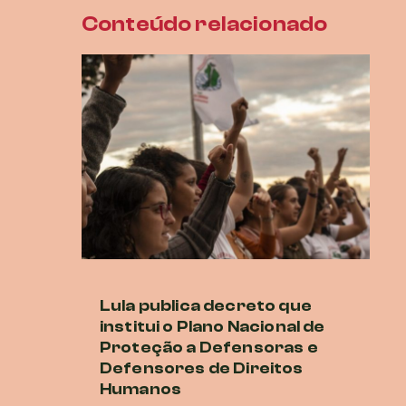
Conteúdo relacionado
Lula publica decreto que
M
institui o Plano Nacional de
cr
Proteção a Defensoras e
di
Defensores de Direitos
G
Humanos
16 