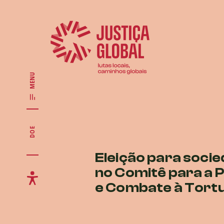
MENU
DOE
Eleição para socied
no Comitê para a
e Combate à Tortu