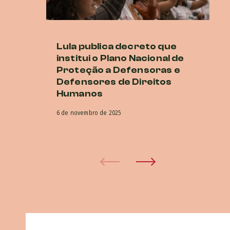
Lula publica decreto que
M
institui o Plano Nacional de
cr
Proteção a Defensoras e
di
Defensores de Direitos
G
Humanos
16 
6 de novembro de 2025