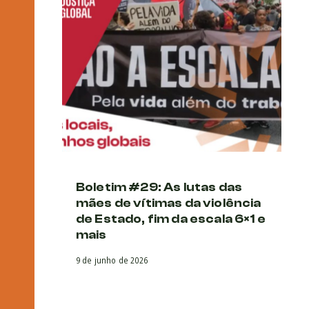
Boletim #29: As lutas das
Bo
mães de vítimas da violência
a
de Estado, fim da escala 6×1 e
C
mais
R
Be
9 de junho de 2026
6 d