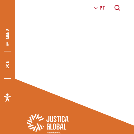
MENU
DOE