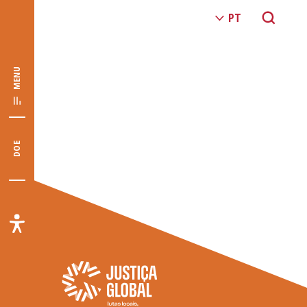
MENU
DOE