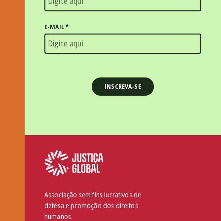
E-MAIL
*
Associação sem fins lucrativos de
defesa e promoção dos direitos
humanos.