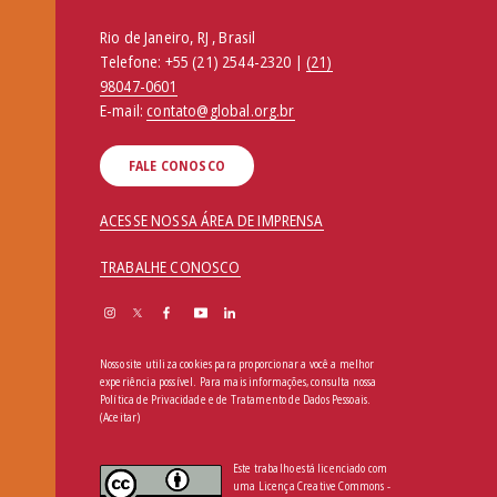
Rio de Janeiro, RJ , Brasil
Telefone:
+55 (21) 2544-2320 |
(21)
98047-0601
E-mail:
contato@global.org.br
FALE CONOSCO
ACESSE NOSSA ÁREA DE IMPRENSA
TRABALHE CONOSCO
Nosso site utiliza cookies para proporcionar a você a melhor
experiência possível. Para mais informações, consulta nossa
Política de Privacidade e de Tratamento de Dados Pessoais
.
(Aceitar)
Este trabalho está licenciado com
uma Licença Creative Commons -