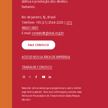
defesa e promoção dos direitos
humanos.
Rio de Janeiro, RJ , Brasil
Telefone:
+55 (21) 2544-2320 |
(21)
98047-0601
E-mail:
contato@global.org.br
FALE CONOSCO
ACESSE NOSSA ÁREA DE IMPRENSA
TRABALHE CONOSCO
Nosso site utiliza cookies para proporcionar a você a melhor
experiência possível. Para mais informações, consulta nossa
Política de Privacidade e de Tratamento de Dados Pessoais
.
(Aceitar)