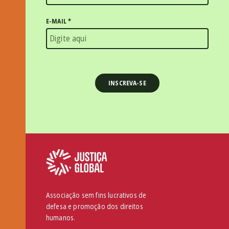
E-MAIL
*
Associação sem fins lucrativos de
defesa e promoção dos direitos
humanos.