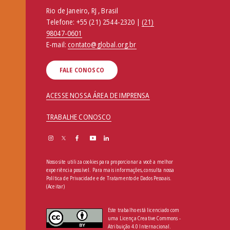
Rio de Janeiro, RJ , Brasil
Telefone:
+55 (21) 2544-2320 |
(21)
98047-0601
E-mail:
contato@global.org.br
FALE CONOSCO
ACESSE NOSSA ÁREA DE IMPRENSA
TRABALHE CONOSCO
Nosso site utiliza cookies para proporcionar a você a melhor
experiência possível. Para mais informações, consulta nossa
Política de Privacidade e de Tratamento de Dados Pessoais
.
(Aceitar)
Este trabalho está licenciado com
uma Licença Creative Commons -
Atribuição 4.0 Internacional.