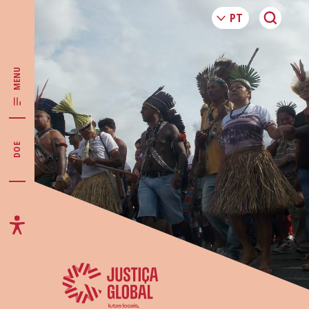
MENU
DOE