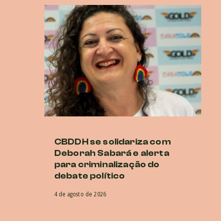
CBDDH se solidariza com
B
Deborah Sabará e alerta
Al
para criminalização do
a
debate político
29 
4 de agosto de 2026