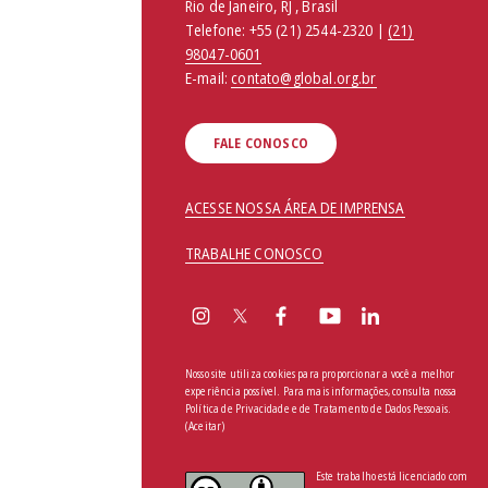
Rio de Janeiro, RJ , Brasil
Telefone:
+55 (21) 2544-2320 |
(21)
98047-0601
E-mail:
contato@global.org.br
FALE CONOSCO
ACESSE NOSSA ÁREA DE IMPRENSA
TRABALHE CONOSCO
Nosso site utiliza cookies para proporcionar a você a melhor
experiência possível. Para mais informações, consulta nossa
Política de Privacidade e de Tratamento de Dados Pessoais
.
(Aceitar)
Este trabalho está licenciado com