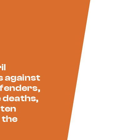
il
s against
fenders,
e deaths,
 ten
 the