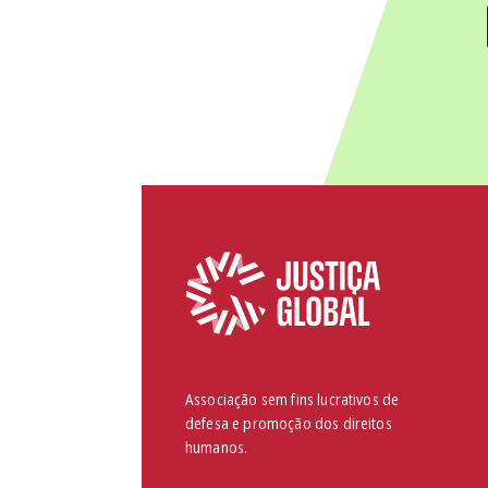
Associação sem fins lucrativos de
defesa e promoção dos direitos
humanos.