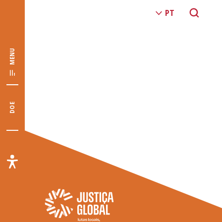
MENU
DOE