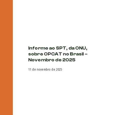
Informe ao SPT, da ONU,
No
sobre OPCAT no Brasil –
o
Novembro de 2025
c
il
11 de novembro de 2025
c
d
h
20 