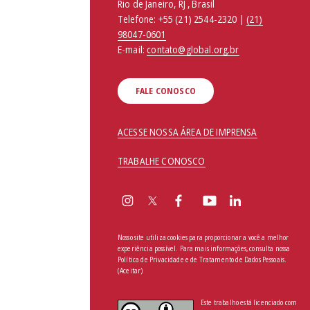
Rio de Janeiro, RJ , Brasil
Telefone:
+55 (21) 2544-2320 |
(21)
98047-0601
E-mail:
contato@global.org.br
FALE CONOSCO
ACESSE NOSSA ÁREA DE IMPRENSA
TRABALHE CONOSCO
Nosso site utiliza cookies para proporcionar a você a melhor
experiência possível. Para mais informações, consulta nossa
Política de Privacidade e de Tratamento de Dados Pessoais
.
(Aceitar)
Este trabalho está licenciado com