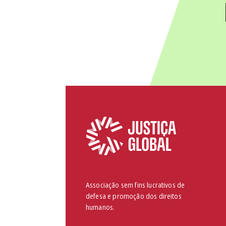
Associação sem fins lucrativos de
defesa e promoção dos direitos
humanos.