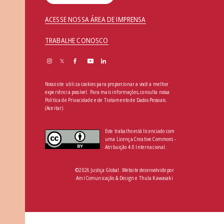
ACESSE NOSSA ÁREA DE IMPRENSA
TRABALHE CONOSCO
Nosso site utiliza cookies para proporcionar a você a melhor
experiência possível. Para mais informações, consulta nossa
Política de Privacidade e de Tratamento de Dados Pessoais
.
(Aceitar)
Este trabalho está licenciado com
uma Licença Creative Commons -
Atribuição 4.0 Internacional.
©2026 Justiça Global. Website desenvolvido por
Amí Comunicação & Design
e
Thula Kawasaki