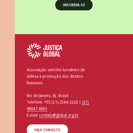
Associação sem fins lucrativos de
defesa e promoção dos direitos
humanos.
Rio de Janeiro, RJ , Brasil
Telefone:
+55 (21) 2544-2320 |
(21)
98047-0601
E-mail:
contato@global.org.br
FALE CONOSCO