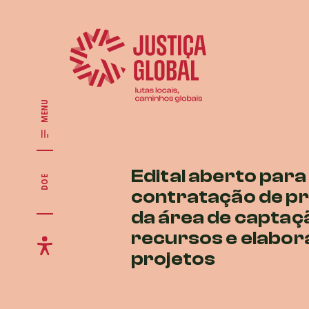
MENU
Edital aberto para
DOE
contratação de pr
da área de captaç
recursos e elabor
projetos