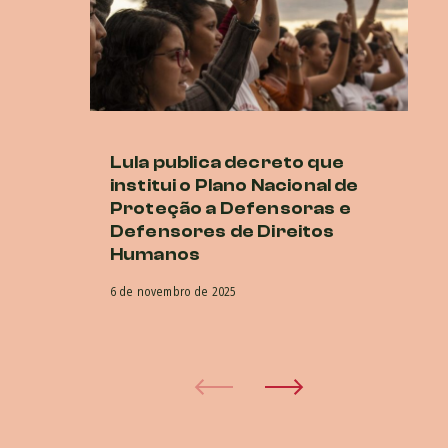
Lula publica decreto que
M
institui o Plano Nacional de
cr
Proteção a Defensoras e
di
Defensores de Direitos
G
Humanos
16 
6 de novembro de 2025