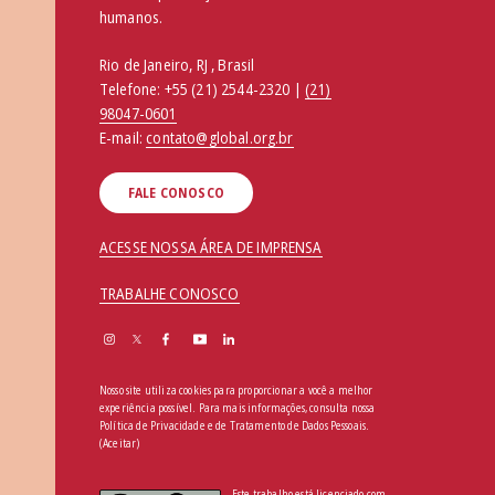
humanos.
Rio de Janeiro, RJ , Brasil
Telefone:
+55 (21) 2544-2320 |
(21)
98047-0601
E-mail:
contato@global.org.br
FALE CONOSCO
ACESSE NOSSA ÁREA DE IMPRENSA
TRABALHE CONOSCO
Nosso site utiliza cookies para proporcionar a você a melhor
experiência possível. Para mais informações, consulta nossa
Política de Privacidade e de Tratamento de Dados Pessoais
.
(Aceitar)
Este trabalho está licenciado com