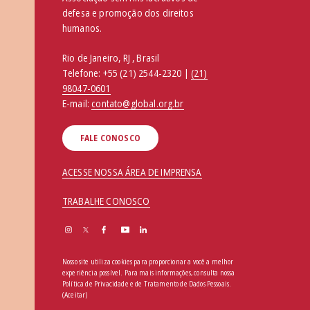
defesa e promoção dos direitos
humanos.
Rio de Janeiro, RJ , Brasil
Telefone:
+55 (21) 2544-2320 |
(21)
98047-0601
E-mail:
contato@global.org.br
FALE CONOSCO
ACESSE NOSSA ÁREA DE IMPRENSA
TRABALHE CONOSCO
Nosso site utiliza cookies para proporcionar a você a melhor
experiência possível. Para mais informações, consulta nossa
Política de Privacidade e de Tratamento de Dados Pessoais
.
(Aceitar)