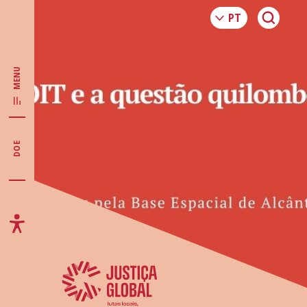
MENU
DOE