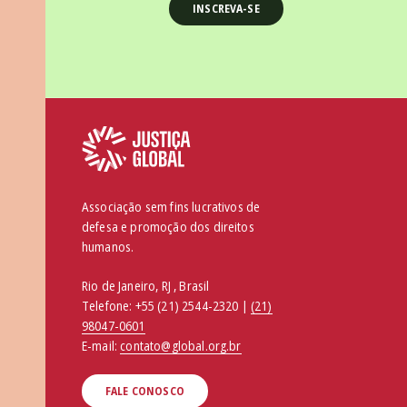
Associação sem fins lucrativos de
defesa e promoção dos direitos
humanos.
Rio de Janeiro, RJ , Brasil
Telefone:
+55 (21) 2544-2320 |
(21)
98047-0601
E-mail:
contato@global.org.br
FALE CONOSCO