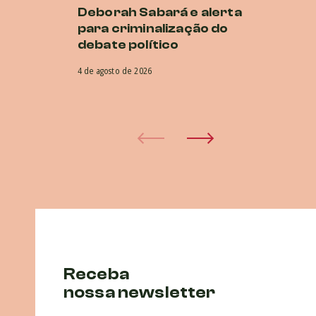
Deborah Sabará e alerta
Al
para criminalização do
a
debate político
29 
4 de agosto de 2026
Receba
nossa newsletter