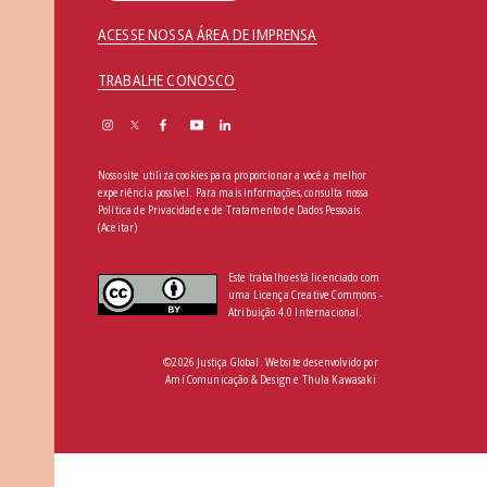
ACESSE NOSSA ÁREA DE IMPRENSA
TRABALHE CONOSCO
Nosso site utiliza cookies para proporcionar a você a melhor
experiência possível. Para mais informações, consulta nossa
Política de Privacidade e de Tratamento de Dados Pessoais
.
(Aceitar)
Este trabalho está licenciado com
uma Licença Creative Commons -
Atribuição 4.0 Internacional.
©2026 Justiça Global. Website desenvolvido por
Amí Comunicação & Design
e
Thula Kawasaki