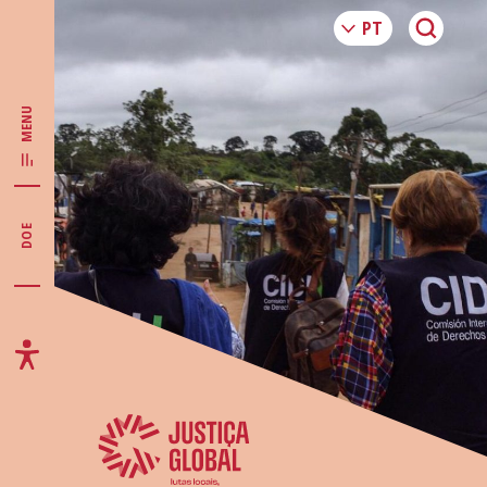
MENU
DOE