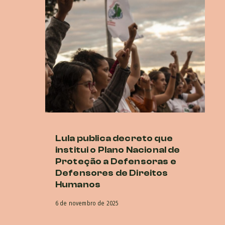
Lula publica decreto que
M
institui o Plano Nacional de
cr
Proteção a Defensoras e
di
Defensores de Direitos
G
Humanos
16 
6 de novembro de 2025