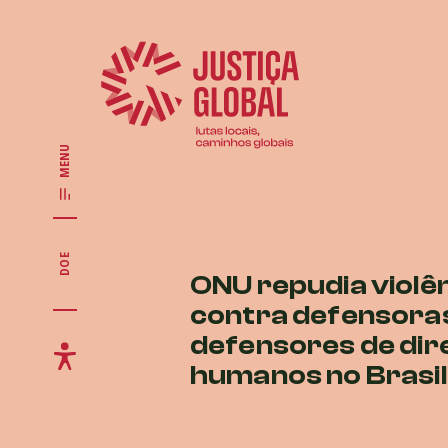
MENU
DOE
ONU repudia violê
contra defensora
defensores de dir
humanos no Brasil