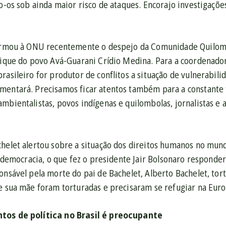
do-os sob ainda maior risco de ataques. Encorajo investigaçõe
formou à ONU recentemente o despejo da Comunidade Quilom
acique do povo Avá-Guarani Crídio Medina. Para
a coordenador
rasileiro for produtor de conflitos a situação de vulnerabil
mentará. Precisamos ficar atentos também para a constante t
mbientalistas, povos indígenas e quilombolas, jornalistas e 
helet alertou sobre a situação dos direitos humanos no mundo
 à democracia, o que fez o presidente Jair Bolsonaro responde
ponsável pela morte do pai de Bachelet, Alberto Bachelet, t
 e sua mãe foram torturadas e precisaram se refugiar na Eur
tos de política no Brasil é preocupante