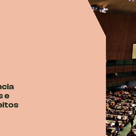
ncia
s e
eitos