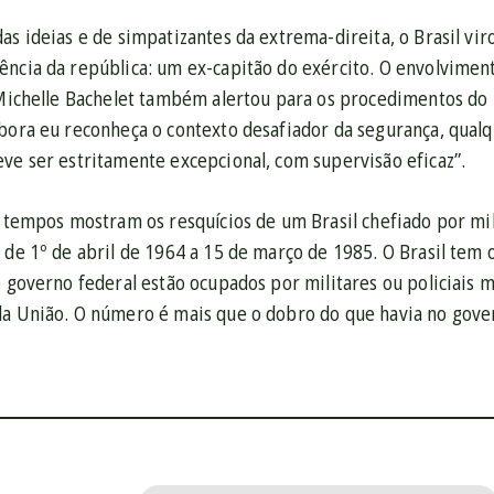
as ideias e de simpatizantes da extrema-direita, o Brasil vir
ncia da república: um ex-capitão do exército. O envolviment
ichelle Bachelet também alertou para os procedimentos do B
mbora eu reconheça o contexto desafiador da segurança, qualq
eve ser estritamente excepcional, com supervisão eficaz”.
s tempos mostram os resquícios de um Brasil chefiado por mi
 de 1º de abril de 1964 a 15 de março de 1985. O Brasil tem 
o governo federal estão ocupados por militares ou policiais m
da União. O número é mais que o dobro do que havia no gove