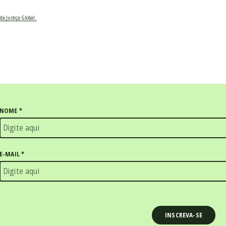
da Justiça Global.
NOME
*
E-MAIL
*