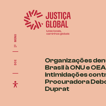
MENU
Organizações de
DOE
Brasil à ONU e OEA
intimidações cont
Procuradora Deb
Duprat