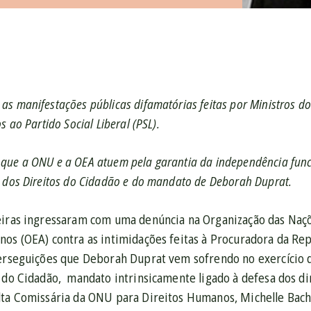
s manifestações públicas difamatórias feitas por Ministros do
s ao Partido Social Liberal (PSL).
ue a ONU e a OEA atuem pela garantia da independência funcio
 dos Direitos do Cidadão e do mandato de Deborah Duprat.
eiras ingressaram com uma denúncia na Organização das Naç
nos (OEA) contra as intimidações feitas à Procuradora da R
perseguições que Deborah Duprat vem sofrendo no exercício d
s do Cidadão, mandato intrinsicamente ligado à defesa dos d
lta Comissária da ONU para Direitos Humanos, Michelle Bache