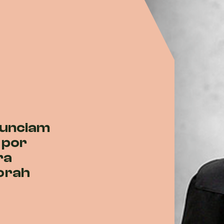
nunciam
 por
ra
orah