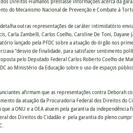
e dos Direitos Humanos prestasse informações acerca da garan
nto do Mecanismo Nacional de Prevenção e Combate à Tortu
etalha outras representações de caráter intimidatório env
is, Carla Zambelli, Carlos Coelho, Caroline De Toni, Dayane 
latório lançado pela PFDC sobre a atuação do órgão nos prim
izava “desvio de finalidade, para satisfazer sentimento polít
roposta pelo Deputado Federal Carlos Roberto Coelho de Ma
C ao Ministério da Educação sobre o uso de espaços público
unciantes afirmam que as representações contra Deborah co
amento da atuação da Procuradoria Federal dos Direitos do C
que a ONU e a OEA atuem pela garantia da independência fun
eral dos Direitos do Cidadão e pela garantia do pleno cum
C.