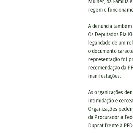
Mulher, da Família 
regem o funcioname
A denúncia também d
Os Deputados Bia Kic
legalidade de um re
o documento caracter
representação foi p
recomendação da PFD
manifestações.
As organizações den
intimidação e cerce
Organizações pedem 
da Procuradoria Fed
Duprat frente à PFD