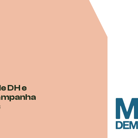
de DH e
ampanha
s