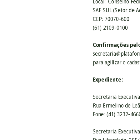
Local: Conselho Fede
SAF SUL (Setor de Ad
CEP: 70070-600
(61) 2109-0100
Confirmações pelo
secretaria@platafor
para agilizar o cada
Expediente:
Secretaria Execut
Rua Ermelino de Leã
Fone: (41) 3232-466
Secretaria Execut