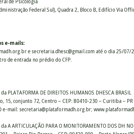
ral de Psicologia
ministração Federal Sul), Quadra 2, Bloco B, Edifício Via Offi
s e-mails:
madh.org.br e secretaria.dhesc@gmail.com até o dia 25/07/2
stro de entrada no prédio do CFP.
iva da PLATAFORMA DE DIREITOS HUMANOS DHESCA BRASIL
o, 15, conjunto 72, Centro – CEP: 80410-230 – Curitiba – PR
0 e-mail: secretaria@plataformadh.org.br; www.plataformad
iva da A ARTICULAÇÃO PARA O MONITORAMENTO DOS DH NO