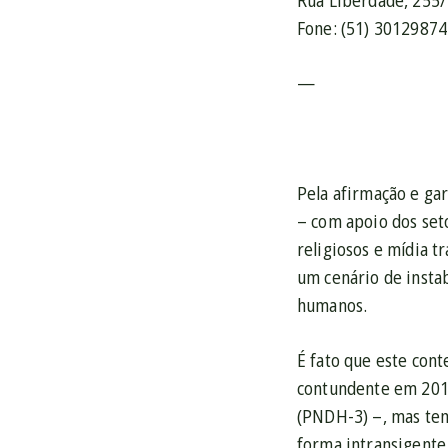
Rua Liberdade, 255/
Fone: (51) 30129874
—
Pela afirmação e ga
– com apoio dos set
religiosos e mídia t
um cenário de instab
humanos.
É fato que este cont
contundente em 201
(PNDH-3) –, mas tem
forma intransigente,