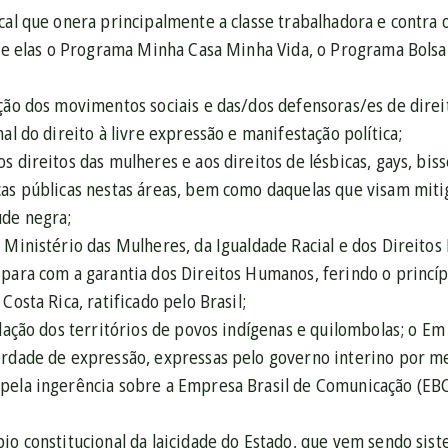
cal que onera principalmente a classe trabalhadora e contra
tre elas o Programa Minha Casa Minha Vida, o Programa Bolsa
ação dos movimentos sociais e das/dos defensoras/es de dire
al do direito à livre expressão e manifestação política;
s direitos das mulheres e aos direitos de lésbicas, gays, bisse
as públicas nestas áreas, bem como daquelas que visam mitig
ude negra;
o Ministério das Mulheres, da Igualdade Racial e dos Direit
 para com a garantia dos Direitos Humanos, ferindo o princí
Costa Rica, ratificado pelo Brasil;
ulação dos territórios de povos indígenas e quilombolas; o Em
erdade de expressão, expressas pelo governo interino por m
pela ingerência sobre a Empresa Brasil de Comunicação (EB
pio constitucional da laicidade do Estado, que vem sendo si