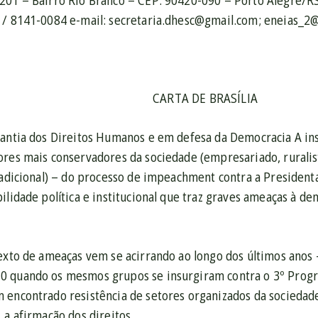
201 – Bairro Rio Branco – CEP: 90420-090 – Porto Alegre/R
 / 8141-0084 e-mail: secretaria.dhesc@gmail.com; eneias_2
CARTA DE BRASÍLIA
rantia dos Direitos Humanos e em defesa da Democracia A in
ores mais conservadores da sociedade (empresariado, ruralis
radicional) – do processo de impeachment contra a President
ilidade política e institucional que traz graves ameaças à de
exto de ameaças vem se acirrando ao longo dos últimos anos 
0 quando os mesmos grupos se insurgiram contra o 3º Prog
 encontrado resistência de setores organizados da sociedade
 a afirmação dos direitos.