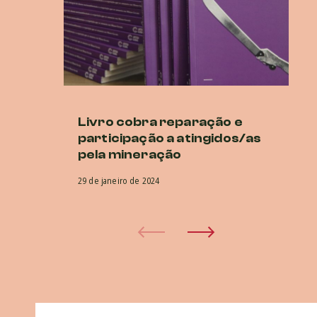
Livro cobra reparação e
Lu
participação a atingidos/as
at
pela mineração
27 
29 de janeiro de 2024