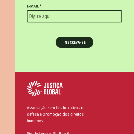
E-MAIL
*
Associação sem fins lucrativos de
defesa e promoção dos direitos
humanos.
Rio de Janeiro, RJ , Brasil