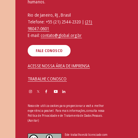
humanos.
Rio de Janeiro, RJ , Brasil
Telefone:
+55 (21) 2544-2320 |
(21)
98047-0601
E-mail:
contato@global.org.br
FALE CONOSCO
ACESSE NOSSA ÁREA DE IMPRENSA
TRABALHE CONOSCO
Nosso site utiliza cookies para proporcionar a você a melhor
experiência possível. Para mais informações, consulta nossa
Política de Privacidade e de Tratamento de Dados Pessoais
.
(Aceitar)
Este trabalho está licenciado com