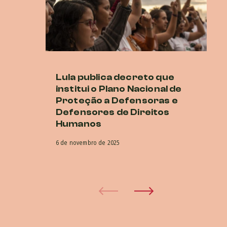
Lula publica decreto que
M
institui o Plano Nacional de
cr
Proteção a Defensoras e
di
Defensores de Direitos
G
Humanos
16 
6 de novembro de 2025