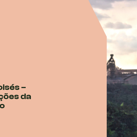
isés –
ações da
no