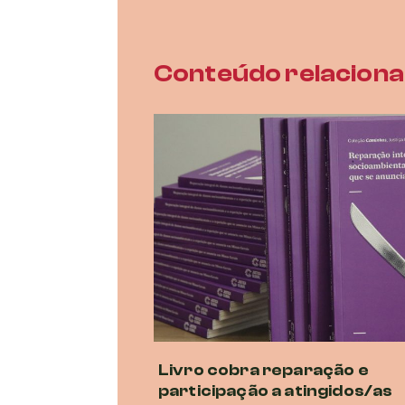
Conteúdo relacion
Livro cobra reparação e
participação a atingidos/as