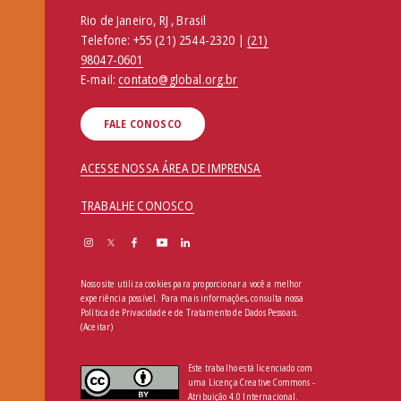
Rio de Janeiro, RJ , Brasil
Telefone:
+55 (21) 2544-2320 |
(21)
98047-0601
E-mail:
contato@global.org.br
FALE CONOSCO
ACESSE NOSSA ÁREA DE IMPRENSA
TRABALHE CONOSCO
Nosso site utiliza cookies para proporcionar a você a melhor
experiência possível. Para mais informações, consulta nossa
Política de Privacidade e de Tratamento de Dados Pessoais
.
(Aceitar)
Este trabalho está licenciado com
uma Licença Creative Commons -
Atribuição 4.0 Internacional.