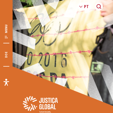
MENU
DOE