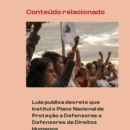
Conteúdo relacionado
Lula publica decreto que
M
institui o Plano Nacional de
cr
Proteção a Defensoras e
di
Defensores de Direitos
G
Humanos