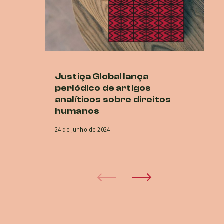
Justiça Global lança
P
periódico de artigos
E
analíticos sobre direitos
O
humanos
co
na
24 de junho de 2024
5 d