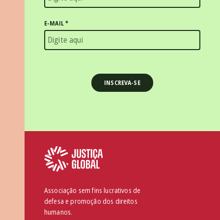
E-MAIL
*
Associação sem fins lucrativos de
defesa e promoção dos direitos
humanos.