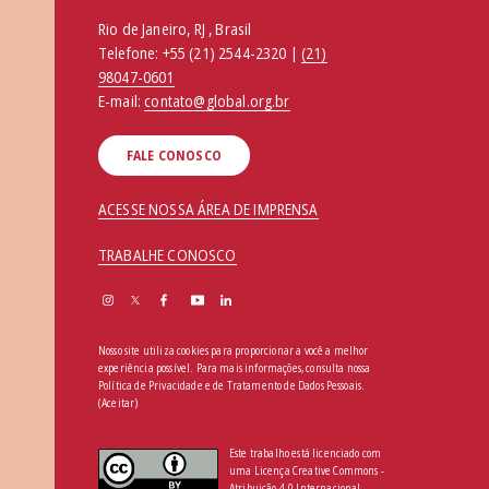
Rio de Janeiro, RJ , Brasil
Telefone:
+55 (21) 2544-2320 |
(21)
98047-0601
E-mail:
contato@global.org.br
FALE CONOSCO
ACESSE NOSSA ÁREA DE IMPRENSA
TRABALHE CONOSCO
Nosso site utiliza cookies para proporcionar a você a melhor
experiência possível. Para mais informações, consulta nossa
Política de Privacidade e de Tratamento de Dados Pessoais
.
(Aceitar)
Este trabalho está licenciado com
uma Licença Creative Commons -
Atribuição 4.0 Internacional.