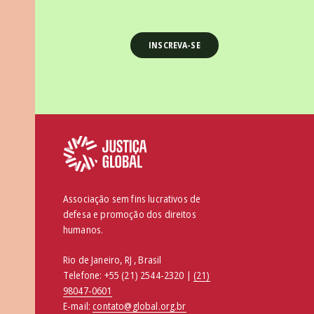
Associação sem fins lucrativos de
defesa e promoção dos direitos
humanos.
Rio de Janeiro, RJ , Brasil
Telefone:
+55 (21) 2544-2320 |
(21)
98047-0601
E-mail:
contato@global.org.br