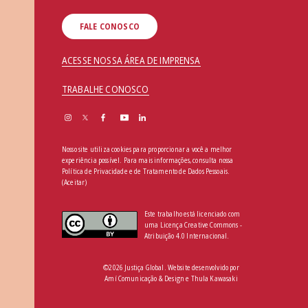
FALE CONOSCO
ACESSE NOSSA ÁREA DE IMPRENSA
TRABALHE CONOSCO
Nosso site utiliza cookies para proporcionar a você a melhor
experiência possível. Para mais informações, consulta nossa
Política de Privacidade e de Tratamento de Dados Pessoais
.
(Aceitar)
Este trabalho está licenciado com
uma Licença Creative Commons -
Atribuição 4.0 Internacional.
©2026 Justiça Global. Website desenvolvido por
Amí Comunicação & Design
e
Thula Kawasaki