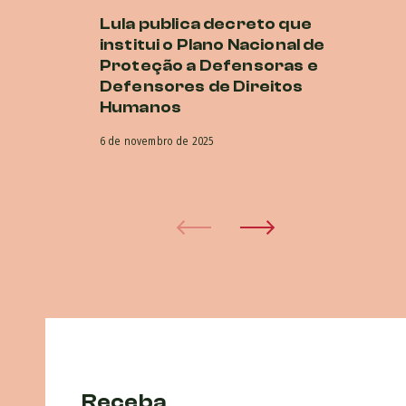
Lula publica decreto que
M
institui o Plano Nacional de
cr
Proteção a Defensoras e
di
Defensores de Direitos
G
Humanos
16 
6 de novembro de 2025
Receba