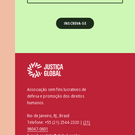
Associação sem fins lucrativos de
defesa e promoção dos direitos
humanos.
Rio de Janeiro, RJ , Brasil
Telefone:
+55 (21) 2544-2320 |
(21)
98047-0601