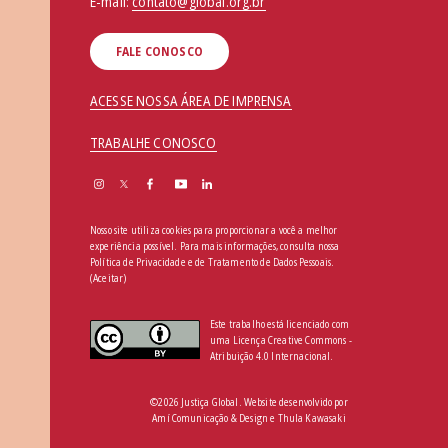
E-mail:
contato@global.org.br
FALE CONOSCO
ACESSE NOSSA ÁREA DE IMPRENSA
TRABALHE CONOSCO
Nosso site utiliza cookies para proporcionar a você a melhor
experiência possível. Para mais informações, consulta nossa
Política de Privacidade e de Tratamento de Dados Pessoais
.
(Aceitar)
Este trabalho está licenciado com
uma Licença Creative Commons -
Atribuição 4.0 Internacional.
©2026 Justiça Global. Website desenvolvido por
Amí Comunicação & Design
e
Thula Kawasaki