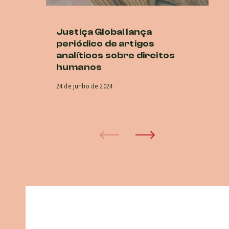
Justiça Global lança
P
periódico de artigos
E
analíticos sobre direitos
O
humanos
co
na
24 de junho de 2024
5 d