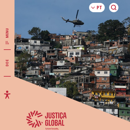
MENU
DOE