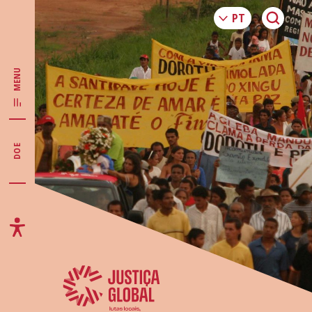
MENU
DOE