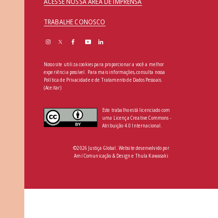
ACESSE NOSSA ÁREA DE IMPRENSA
TRABALHE CONOSCO
Nosso site utiliza cookies para proporcionar a você a melhor
experiência possível. Para mais informações, consulta nossa
Política de Privacidade e de Tratamento de Dados Pessoais
.
(Aceitar)
Este trabalho está licenciado com
uma Licença Creative Commons -
Atribuição 4.0 Internacional.
©2026 Justiça Global. Website desenvolvido por
Amí Comunicação & Design
e
Thula Kawasaki