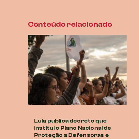
Conteúdo relacionado
Lula publica decreto que
M
institui o Plano Nacional de
cr
Proteção a Defensoras e
di