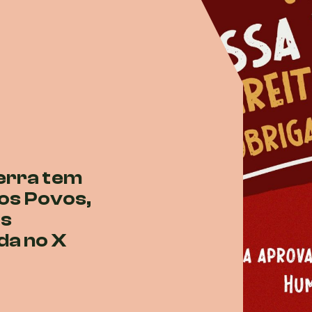
erra tem
 os Povos,
as
da no X