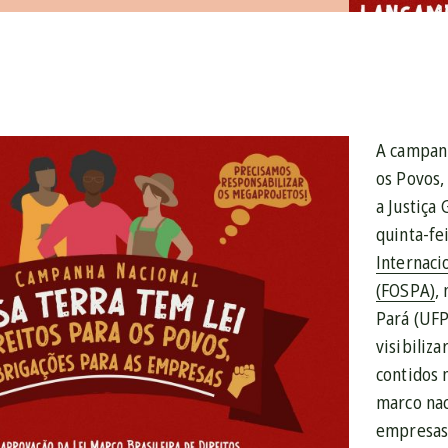
A campanh
os Povos,
a Justiça 
quinta-fe
Internaci
(FOSPA)
,
Pará (UFP
visibiliza
contidos 
marco nac
empresas 