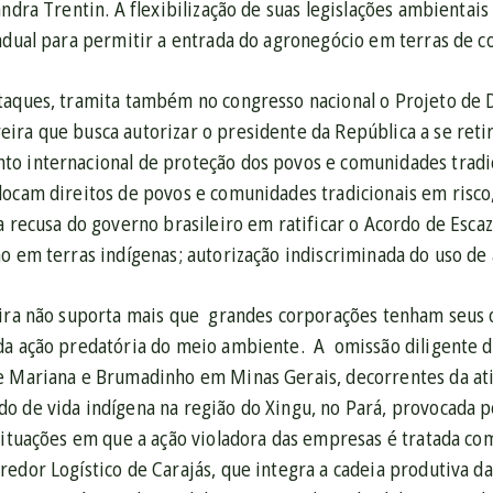
andra Trentin.
A flexibilização de suas legislações ambientai
tadual para permitir a entrada do agronegócio em terras de 
taques, tramita também no congresso nacional o Projeto de 
ira que busca autorizar o presidente da República a se reti
o internacional de proteção dos povos e comunidades tradic
locam direitos de povos e comunidades tradicionais em risco
a recusa do governo brasileiro em ratificar o Acordo de Escazú
o em terras indígenas; autorização indiscriminada do uso de 
ira não suporta mais que grandes corporações tenham seus os
da ação predatória do meio ambiente. A omissão diligente 
e Mariana e Brumadinho em Minas Gerais, decorrentes da ati
o de vida indígena na região do Xingu, no Pará, provocada p
 situações em que a ação violadora das empresas é tratada c
edor Logístico de Carajás, que integra a cadeia produtiva d