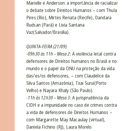
Marielle e Anderson: a importância de racializar
o debate sobre Direitos Humanos – com Thula
Pires (Rio), Mirtes Renata (Recife), Dandara
Rudsan (Pará) e Livia Santana
Vaz(Salvador/Brasília).
QUINTA-FEIRA (21/09)
-09h30 às 11h – Mesa 2
:
A violência letal contra
defensores de Direitos humanos no Brasil e no
mundo e o papel da ONU na proteção da vida
das/es/os defensores, – com Claudelice da
Silva Santos (Amazônia), Txai Suruí(Porto
Velho) e Nayara Khaly (São Paulo).
-11h às 12h30
–
Mesa 3
:
A jurisprudência da
CIDH e a impunidade no caso de crimes contra
a vida de defensores de Direitos Humanos
–
com Margarette May Macaulay (virtual),
Daniela Fichino (RJ), Laura Morelo