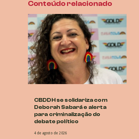
Conteúdo relacionado
CBDDH se solidariza com
B
Deborah Sabará e alerta
Al
para criminalização do
a
debate político
29 
4 de agosto de 2026