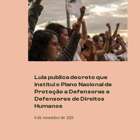
Lula publica decreto que
M
institui o Plano Nacional de
cr
Proteção a Defensoras e
di
Defensores de Direitos
G
Humanos
16 
6 de novembro de 2025