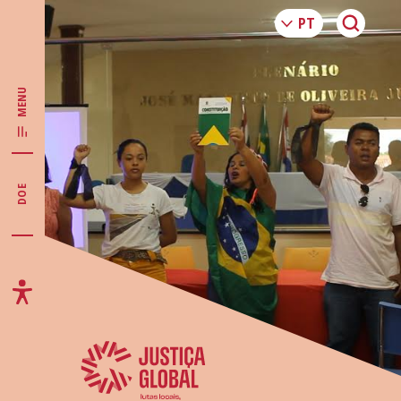
MENU
DOE