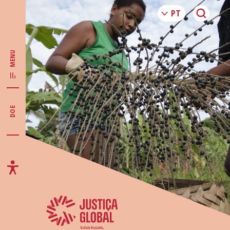
MENU
DOE