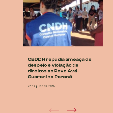
CBDDH repudia ameaça de
Es
despejo e violação de
d
direitos ao Povo Avá-
d
Guarani no Paraná
CI
co
22 de julho de 2026
pr
30 