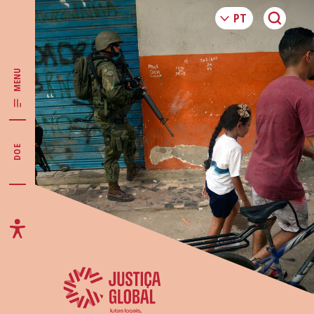
MENU
DOE