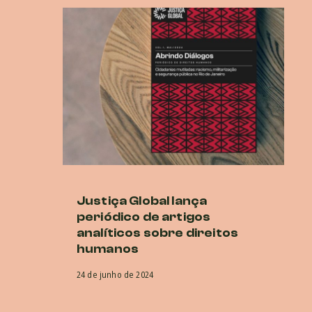
Justiça Global lança
P
periódico de artigos
E
analíticos sobre direitos
O
humanos
co
na
24 de junho de 2024
5 d