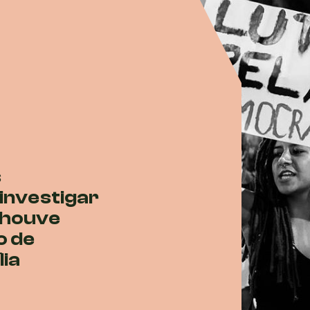
s
 investigar
 houve
o de
lia