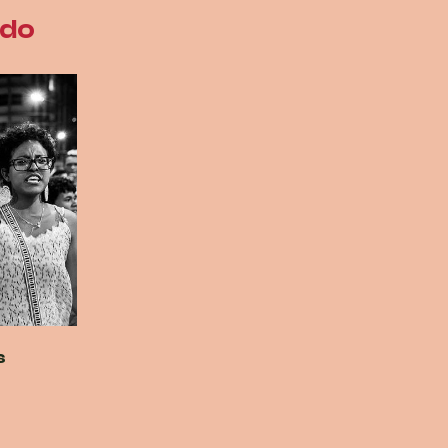
ado
s