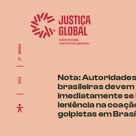
MENU
Nota: Autoridade
DOE
brasileiras devem
imediatamente se
leniência na coaçã
golpistas em Brasí