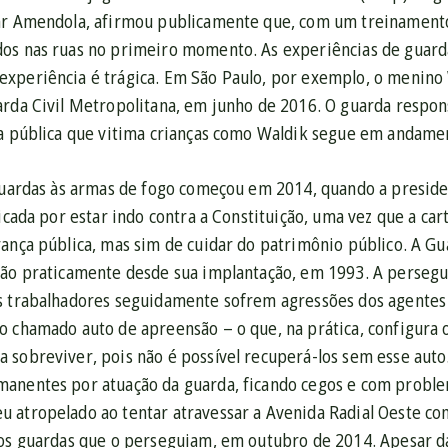
ar Amendola, afirmou publicamente que, com um treinamento d
os nas ruas no primeiro momento. As experiências de guarda
xperiência é trágica. Em São Paulo, por exemplo, o menino W
arda Civil Metropolitana, em junho de 2016. O guarda respon
ça pública que vitima crianças como Waldik segue em andame
guardas às armas de fogo começou em 2014, quando a preside
ticada por estar indo contra a Constituição, uma vez que a c
rança pública, mas sim de cuidar do patrimônio público. A G
ção praticamente desde sua implantação, em 1993. A persegui
s trabalhadores seguidamente sofrem agressões dos agentes 
o chamado auto de apreensão – o que, na prática, configura 
 sobreviver, pois não é possível recuperá-los sem esse auto
anentes por atuação da guarda, ficando cegos e com probl
 atropelado ao tentar atravessar a Avenida Radial Oeste co
los guardas que o perseguiam, em outubro de 2014. Apesar das