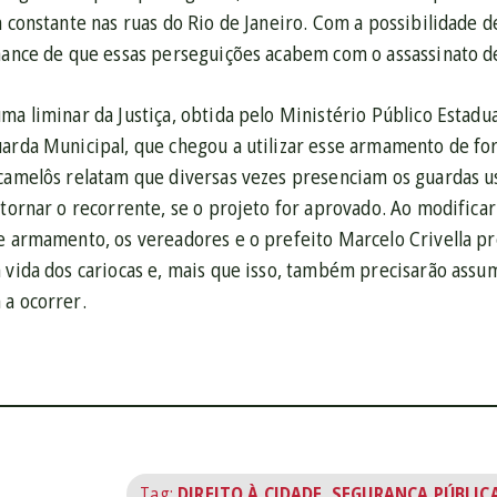
a constante nas ruas do Rio de Janeiro. Com a possibilidade d
chance de que essas perseguições acabem com o assassinato d
ma liminar da Justiça, obtida pelo Ministério Público Estad
uarda Municipal, que chegou a utilizar esse armamento de fo
 camelôs relatam que diversas vezes presenciam os guardas u
 tornar o recorrente, se o projeto for aprovado. Ao modificar
se armamento, os vereadores e o prefeito Marcelo Crivella pr
 vida dos cariocas e, mais que isso, também precisarão assu
 a ocorrer.
Tag:
DIREITO À CIDADE
,
SEGURANÇA PÚBLIC