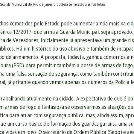
Guarda Municipal do Rio de Janeiro poderá ter acesso a armas letais
ios cometidos pelo Estado pode aumentar ainda mais na cida
ânica 12/2017, que arma a Guarda Municipal, seja aprovado. 
ara de Vereadores, inicialmente já apresentava um grande ris
blicos. Há um histórico do uso abusivo e também de incapa
ipo de armamento. A proposta, todavia, ganhou contornos ai
oura (PSD) para permitir também a posse de armas de fogo.
ria uma falsa sensação de segurança, como também contribui
onal, já gritante quando vemos apenas os números da Polícia M
 trabalhando atualmente na cidade. A expectativa de que é p
em armas de fogo é fantasiosa se observarmos as atuações da P
fica para atuar com segurança pública, mas, ainda assim, ap
 que um curso básico de formação dos guardas garanta uma su
ca vidas em jogo. O secretário de Ordem Pública (Seop) e age