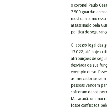
o coronel Paulo Ces
2.500 guardas armad
mostram como essa e
assassinado pela Gu
política de seguran
O acesso legal das 
13.022, até hoje cri
atribuições de segu
desviada de sua fun
exemplo disso. Esse
as mercadorias sem 
pessoas vendem para
sofreram danos perm
Maracanã, um morreu
fosse confiscada pe