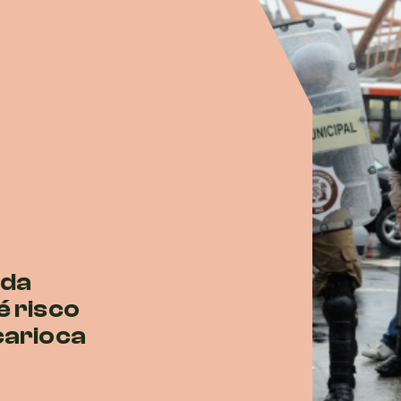
rda
é risco
carioca