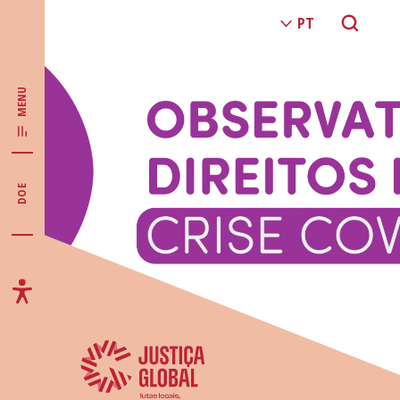
MENU
DOE