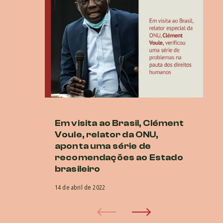
Em visita ao Brasil, Clément
O
Voule, relator da ONU,
n
aponta uma série de
do
recomendações ao Estado
1 d
brasileiro
14 de abril de 2022