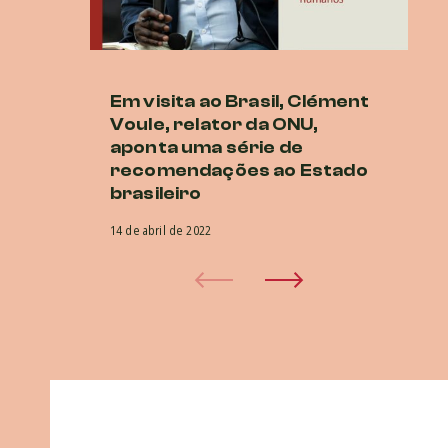
Em visita ao Brasil, Clément
O
Voule, relator da ONU,
n
aponta uma série de
do
recomendações ao Estado
1 d
brasileiro
14 de abril de 2022