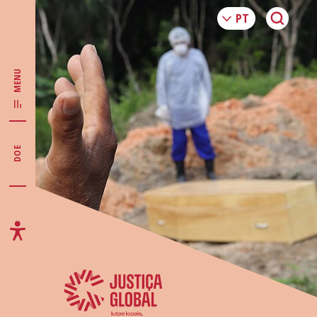
MENU
DOE