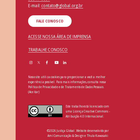
E-mail:
contato@global.org.br
FALE CONOSCO
ACESSE NOSSA ÁREA DE IMPRENSA
TRABALHE CONOSCO
Nosso site utiliza cookies para proporcionar a você a melhor
experiência possível. Para mais informações, consulta nossa
Política de Privacidade e de Tratamento de Dados Pessoais
.
(Aceitar)
Este trabalho está licenciado com
uma Licença Creative Commons -
Atribuição 4.0 Internacional.
©2026 Justiça Global. Website desenvolvido por
Amí Comunicação & Design
e
Thula Kawasaki