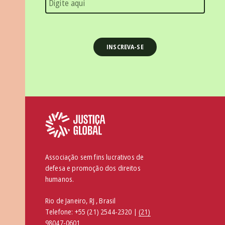
Associação sem fins lucrativos de
defesa e promoção dos direitos
humanos.
Rio de Janeiro, RJ , Brasil
Telefone:
+55 (21) 2544-2320 |
(21)
98047-0601