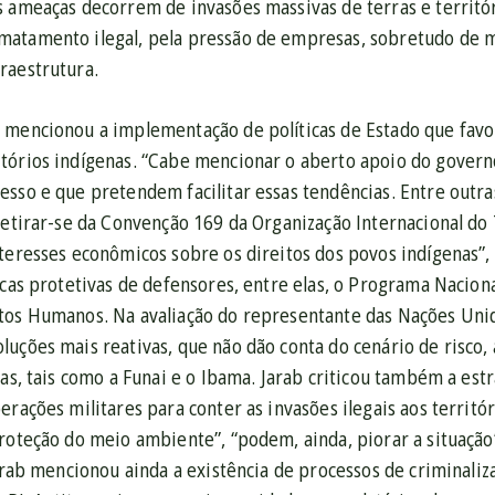
s ameaças decorrem de invasões massivas de terras e territó
atamento ilegal, pela pressão de empresas, sobretudo de m
raestrutura.
 mencionou a implementação de políticas de Estado que fav
tórios indígenas. “Cabe mencionar o aberto apoio do governo 
esso e que pretendem facilitar essas tendências. Entre outr
retirar-se da Convenção 169 da Organização Internacional do 
teresses econômicos sobre os direitos dos povos indígenas”, 
icas protetivas de defensores, entre elas, o Programa Nacion
tos Humanos. Na avaliação do representante das Nações Unid
luções mais reativas, que não dão conta do cenário de risco
vas, tais como a Funai e o Ibama. Jarab criticou também a es
erações militares para conter as invasões ilegais aos territó
roteção do meio ambiente”, “podem, ainda, piorar a situação
Jarab mencionou ainda a existência de processos de criminaliza