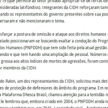
8/19 (que permite ao setor privado apropriar-se de terras de
consideradas latifúndios). Integrantes da CIDH reforçaram t
gando os representantes do governo presentes sobre sua posi
versaram e não mencionaram o tema.
disfarçar a postura de omissão e ataque aos direitos humano
stado posicionaram-se buscando exaltar a condução do Prog
tos Humanos (PNPDDH) que tem sido feita pela atual gestão
nsão e que tem havido uma ampliação de pessoal. Números d
 grossa aos altos índices de mortes de agressões, foram contr
or membros da CIDH.
rdo Ralon, um dos representantes da CIDH, solicitou mais d
es de proteção de defensores do âmbito do programa. Em nom
 da Plataforma Dhesca Brasil, chamou atenção para a lentidão
. Ele lembrou que, embora criado em 2004, o PNPDDH ainda 