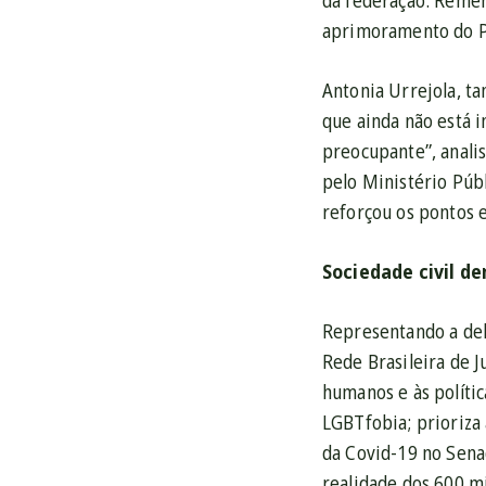
da federação. Reme
aprimoramento do P
Antonia Urrejola, t
que ainda não está 
preocupante”, anali
pelo Ministério Públ
reforçou os pontos 
Sociedade civil d
Representando a dele
Rede Brasileira de 
humanos e às polític
LGBTfobia; prioriza
da Covid-19 no Sena
realidade dos 600 m