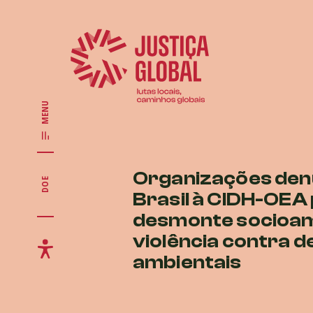
MENU
Organizações de
DOE
Brasil à CIDH-OEA
desmonte socioam
violência contra 
ambientais