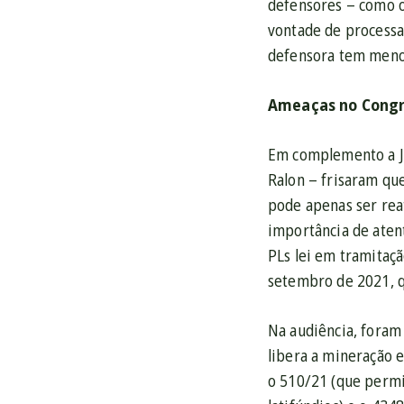
defensores – como o
vontade de processa
defensora tem menos
Ameaças no Congre
Em complemento a J
Ralon – frisaram qu
pode apenas ser rea
importância de aten
PLs lei em tramitaçã
setembro de 2021, q
Na audiência, foram
libera a mineração e
o 510/21 (que permit