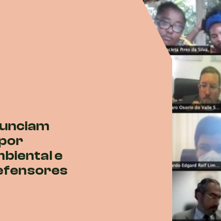
nunciam
 por
biental e
defensores