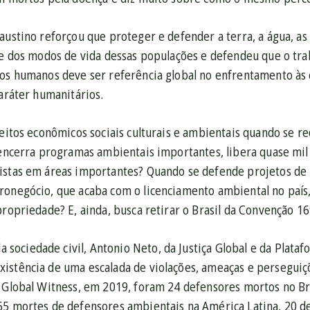
austino reforçou que proteger e defender a terra, a água, as
te dos modos de vida dessas populações e defendeu que o tra
os humanos deve ser referência global no enfrentamento às c
caráter humanitários.
reitos econômicos sociais culturais e ambientais quando se r
 encerra programas ambientais importantes, libera quase mil
istas em áreas importantes? Quando se defende projetos de l
ronegócio, que acaba com o licenciamento ambiental no país,
propriedade? E, ainda, busca retirar o Brasil da Convenção 16
ociedade civil, Antonio Neto, da Justiça Global e da Plataf
istência de uma escalada de violações, ameaças e perseguiçõ
a Global Witness, em 2019, foram 24 defensores mortos no Br
65 mortes de defensores ambientais na América Latina, 20 de