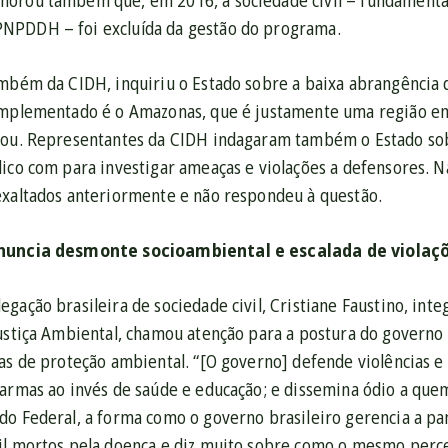
morou também que, em 2016, a sociedade civil – fundament
NPDDH – foi excluída da gestão do programa.
ambém da CIDH, inquiriu o Estado sobre a baixa abrangênci
implementado é o Amazonas, que é justamente uma região em
sou. Representantes da CIDH indagaram também o Estado so
ico com para investigar ameaças e violações a defensores. Na
exaltados anteriormente e não respondeu à questão.
enuncia desmonte socioambiental e escalada de violaç
gação brasileira de sociedade civil, Cristiane Faustino, inte
Justiça Ambiental, chamou atenção para a postura do governo 
as de proteção ambiental. “[O governo] defende violências e 
 armas ao invés de saúde e educação; e dissemina ódio a quem
do Federal, a forma como o governo brasileiro gerencia a pa
il mortos pela doença e diz muito sobre como o mesmo perce