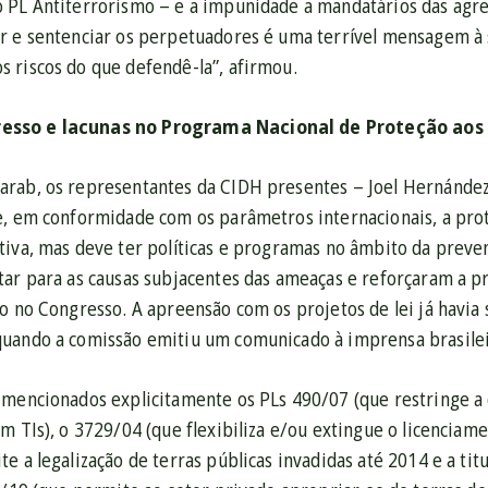
 PL Antiterrorismo – e a impunidade a mandatários das agres
r e sentenciar os perpetuadores é uma terrível mensagem à
 riscos do que defendê-la”, afirmou.
sso e lacunas no Programa Nacional de Proteção aos
arab, os representantes da CIDH presentes – Joel Hernánde
e, em conformidade com os parâmetros internacionais, a prot
tiva, mas deve ter políticas e programas no âmbito da preven
tar para as causas subjacentes das ameaças e reforçaram a p
o no Congresso. A apreensão com os projetos de lei já havia
uando a comissão emitiu um comunicado à imprensa brasilei
 mencionados explicitamente os PLs 490/07 (que restringe a
m TIs), o 3729/04 (que flexibiliza e/ou extingue o licencia
e a legalização de terras públicas invadidas até 2014 e a tit