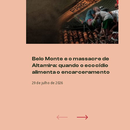
Belo Monte e o massacre de
C
Altamira: quando o ecocídio
de
alimenta o encarceramento
di
G
29 de julho de 2026
22 