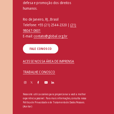
defesa e promoção dos direitos
humanos.
Rio de Janeiro, RJ , Brasil
Telefone:
+55 (21) 2544-2320 |
(21)
98047-0601
E-mail:
contato@global.org.br
FALE CONOSCO
ACESSE NOSSA ÁREA DE IMPRENSA
TRABALHE CONOSCO
Nosso site utiliza cookies para proporcionar a você a melhor
experiência possível. Para mais informações, consulta nossa
Política de Privacidade e de Tratamento de Dados Pessoais
.
(Aceitar)