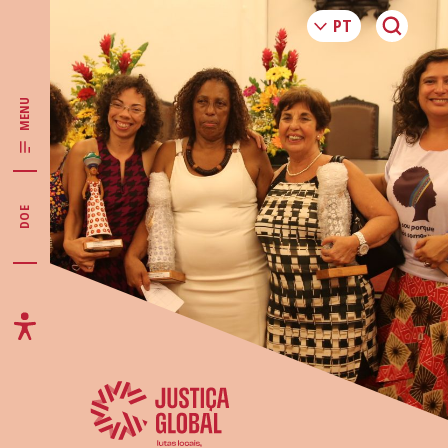
MENU
DOE