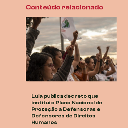
Conteúdo relacionado
Lula publica decreto que
M
institui o Plano Nacional de
cr
Proteção a Defensoras e
di
Defensores de Direitos
G
Humanos
16 