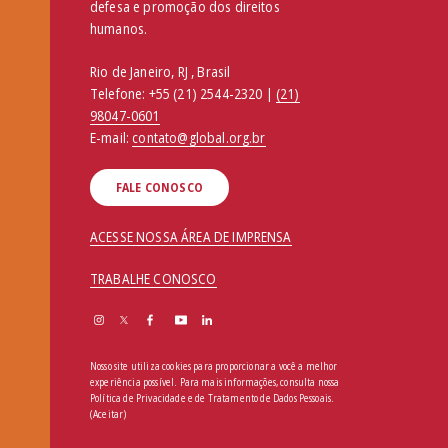
defesa e promoção dos direitos
humanos.
Rio de Janeiro, RJ , Brasil
Telefone:
+55 (21) 2544-2320 |
(21)
98047-0601
E-mail:
contato@global.org.br
FALE CONOSCO
ACESSE NOSSA ÁREA DE IMPRENSA
TRABALHE CONOSCO
Nosso site utiliza cookies para proporcionar a você a melhor
experiência possível. Para mais informações, consulta nossa
Política de Privacidade e de Tratamento de Dados Pessoais
.
(Aceitar)