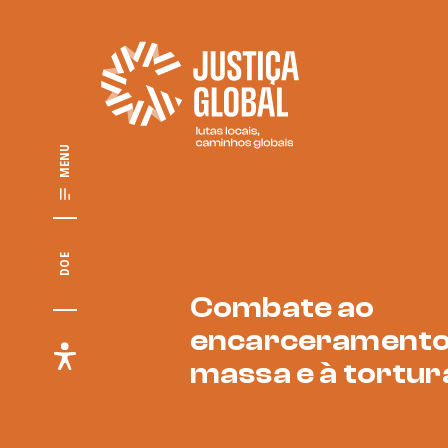
MENU
DOE
Combate ao
encarcerament
massa e à tortur