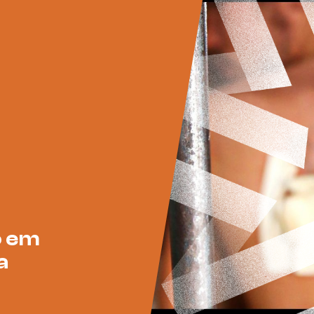
o em
a