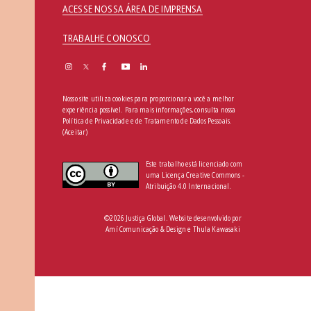
ACESSE NOSSA ÁREA DE IMPRENSA
TRABALHE CONOSCO
Nosso site utiliza cookies para proporcionar a você a melhor
experiência possível. Para mais informações, consulta nossa
Política de Privacidade e de Tratamento de Dados Pessoais
.
(Aceitar)
Este trabalho está licenciado com
uma Licença Creative Commons -
Atribuição 4.0 Internacional.
©2026 Justiça Global. Website desenvolvido por
Amí Comunicação & Design
e
Thula Kawasaki