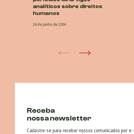
analíticos sobre direitos
O
humanos
co
na
24 de junho de 2024
5 d
Receba
nossa newsletter
Cadastre-se para receber nossos comunicados por e-