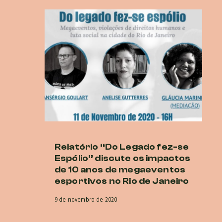
Relatório “Do Legado fez-se
Dh
Espólio” discute os impactos
pa
de 10 anos de megaeventos
cr
esportivos no Rio de Janeiro
m
S
9 de novembro de 2020
4 d