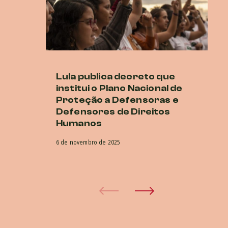
Lula publica decreto que
M
institui o Plano Nacional de
cr
Proteção a Defensoras e
di
Defensores de Direitos
G
Humanos
16 
6 de novembro de 2025