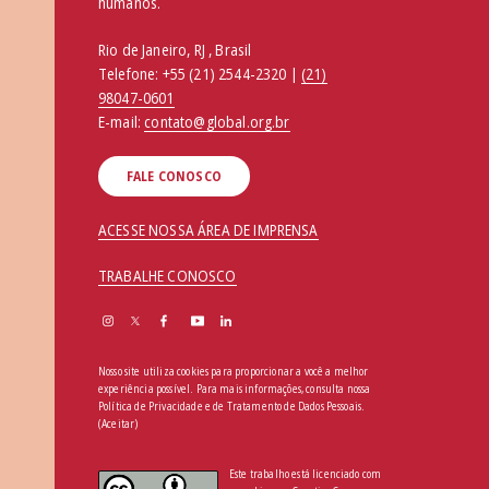
humanos.
Rio de Janeiro, RJ , Brasil
Telefone:
+55 (21) 2544-2320 |
(21)
98047-0601
E-mail:
contato@global.org.br
FALE CONOSCO
ACESSE NOSSA ÁREA DE IMPRENSA
TRABALHE CONOSCO
Nosso site utiliza cookies para proporcionar a você a melhor
experiência possível. Para mais informações, consulta nossa
Política de Privacidade e de Tratamento de Dados Pessoais
.
(Aceitar)
Este trabalho está licenciado com