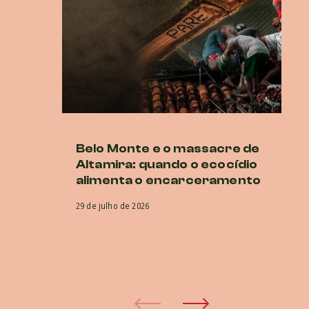
Belo Monte e o massacre de
Ne
Altamira: quando o ecocídio
br
alimenta o encarceramento
r
CI
29 de julho de 2026
co
e
29 