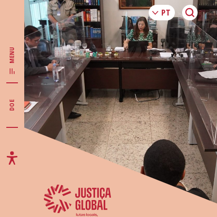
MENU
DOE