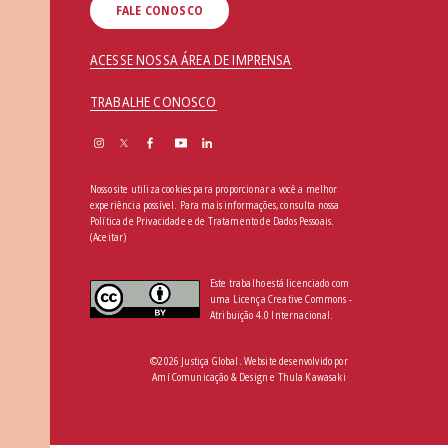
FALE CONOSCO
ACESSE NOSSA ÁREA DE IMPRENSA
TRABALHE CONOSCO
Nosso site utiliza cookies para proporcionar a você a melhor
experiência possível. Para mais informações, consulta nossa
Política de Privacidade e de Tratamento de Dados Pessoais
.
(Aceitar)
Este trabalho está licenciado com
uma Licença Creative Commons -
Atribuição 4.0 Internacional.
©2026 Justiça Global. Website desenvolvido por
Amí Comunicação & Design
e
Thula Kawasaki