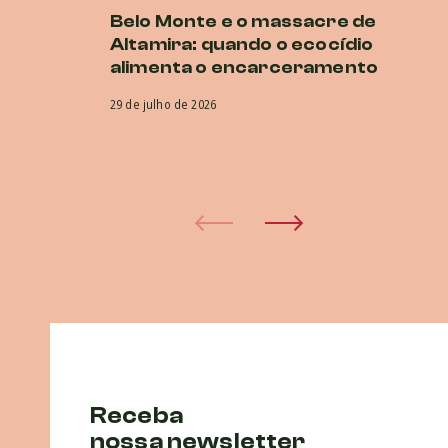
Belo Monte e o massacre de
Es
Altamira: quando o ecocídio
d
alimenta o encarceramento
d
CI
29 de julho de 2026
co
pr
30 
Receba
nossa newsletter