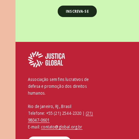
Associação sem fins lucrativos de
defesa e promoção dos direitos
humanos.
Rio de Janeiro, RJ , Brasil
Telefone:
+55 (21) 2544-2320 |
(21)
98047-0601
E-mail:
contato@global.org.br